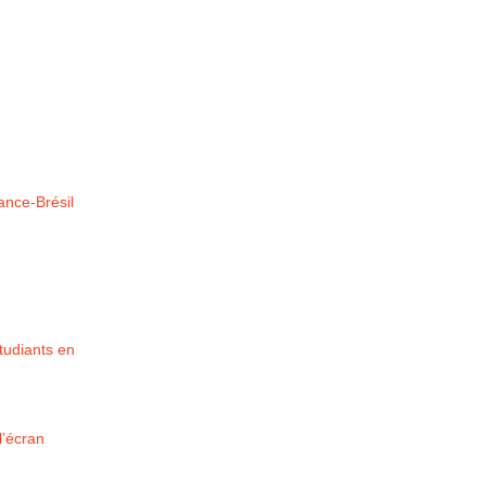
ance-Brésil
étudiants en
l’écran