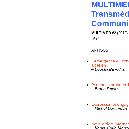
MULTIMED
Transméd
Communic
MULTIMED #2
(2012)
UFP
ARTIGOS
L’émergence du conce
algérien
– Bouchaala Aldjia
Printemps arabe et l
– Bruno Ravaz
Expression et engage
– Michel Durampart
Nova ordem internac
– Kenia Maria Mene